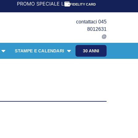
ROMO SPECIALE LIBRI PER I 30 ANNI DEL FRANGENTE! *** 
FIDELITY CARD
contattaci 045
8012631
@
STAMPE E CALENDARI
30 ANNI