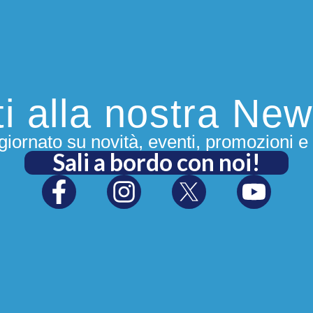
iti alla nostra New
iornato su novità, eventi, promozioni e 
Sali a bordo con noi!