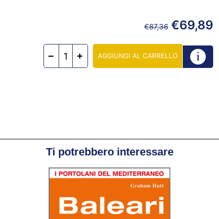
€
69,89
€
87,36
AGGIUNGI AL CARRELLO
Ti potrebbero interessare