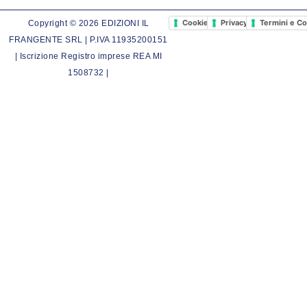
Cookie Policy
Privacy Policy
Termini e Co
Copyright © 2026 EDIZIONI IL
FRANGENTE SRL | P.IVA 11935200151
| Iscrizione Registro imprese REA MI
1508732 |