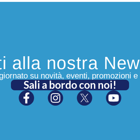
iti alla nostra New
iornato su novità, eventi, promozioni e 
Sali a bordo con noi!