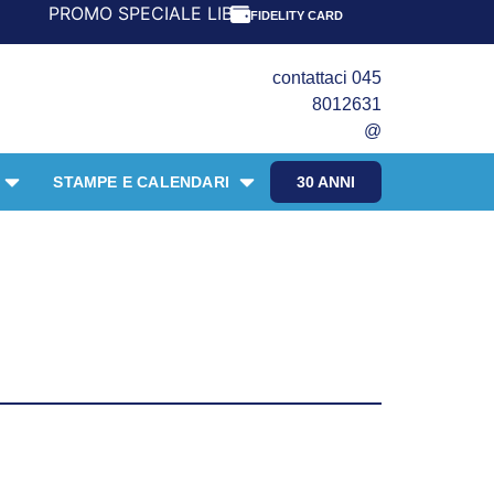
SPECIALE LIBRI PER I 30 ANNI DEL FRANGENTE! *** CON O
FIDELITY CARD
contattaci 045
8012631
@
STAMPE E CALENDARI
30 ANNI