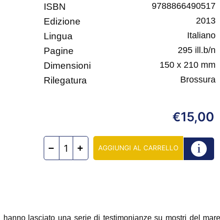
9788866490517
ISBN
2013
Edizione
Italiano
Lingua
295 ill.b/n
Pagine
150 x 210 mm
Dimensioni
Brossura
Rilegatura
15,00
€
AGGIUNGI AL CARRELLO
eri ci hanno lasciato una serie di testimonianze su mostri del ma