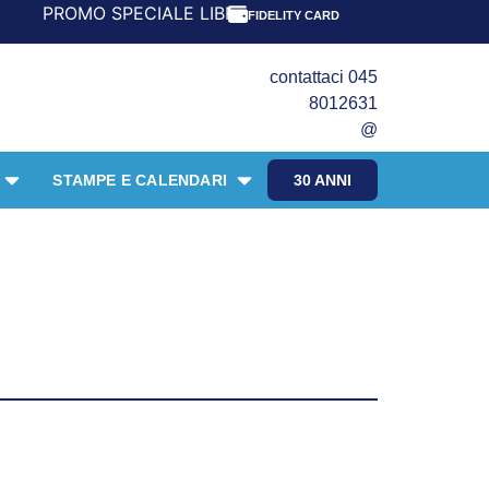
SPECIALE LIBRI PER I 30 ANNI DEL FRANGENTE! *** CON O
FIDELITY CARD
contattaci 045
8012631
@
STAMPE E CALENDARI
30 ANNI