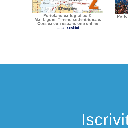
Portolano cartografico 2
Portola
Mar Ligure, Tirreno settentrionale,
Corsica con espansione online
Luca Tonghini
Iscriv