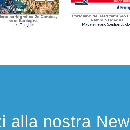
Portolano del Mediterraneo Corsica
no cartografico 2c Corsica,
e Nord Sardegna
nord Sardegna
Madeleine and Stephan Strob
Luca Tonghini
iti alla nostra New