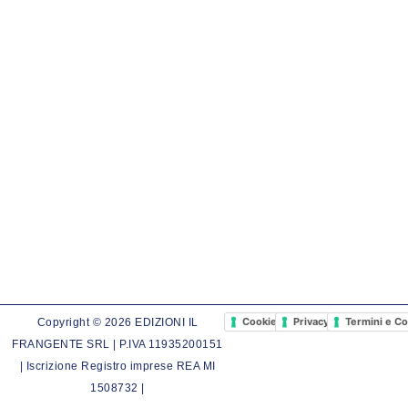
Cookie Policy
Privacy Policy
Termini e Co
Copyright © 2026 EDIZIONI IL
FRANGENTE SRL | P.IVA 11935200151
| Iscrizione Registro imprese REA MI
1508732 |