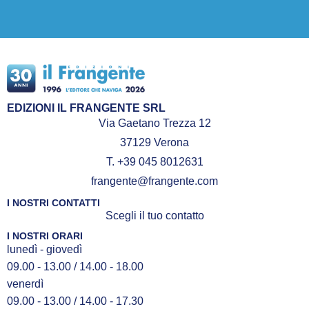
lorda uguale o superiore a 3000
tonnellate. Dal 2019 si imbarca come
Secondo Ufficiale di Coperta con
Costa Crociere e Aida. Ha avuto
diverse esperienze di insegnamento in
scuole private a La Spezia e dal 2020
è docente presso l’Accademia Italiana
EDIZIONI IL FRANGENTE SRL
della Marina Mercantile. Nel 2022 ha
Via Gaetano Trezza 12
conseguito il grado di Primo Ufficiale.
37129 Verona
T. +39 045 8012631
frangente@frangente.com
I NOSTRI CONTATTI
Scegli il tuo contatto
I NOSTRI ORARI
lunedì - giovedì
09.00 - 13.00 / 14.00 - 18.00
venerdì
09.00 - 13.00 / 14.00 - 17.30