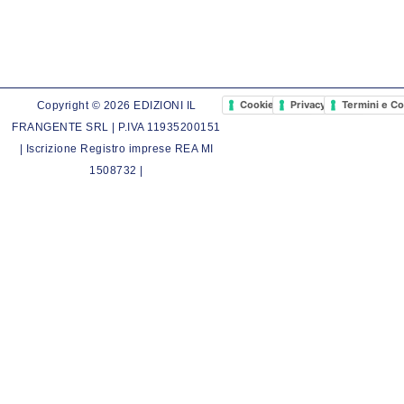
Cookie Policy
Privacy Policy
Termini e Co
Copyright © 2026 EDIZIONI IL
FRANGENTE SRL | P.IVA 11935200151
| Iscrizione Registro imprese REA MI
1508732 |