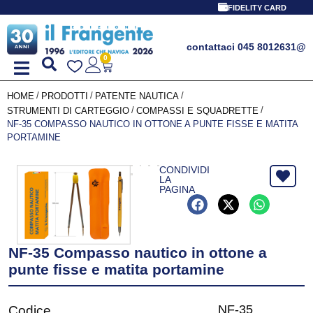
FIDELITY CARD
contattaci 045 8012631
@
0
/
/
/
HOME
PRODOTTI
PATENTE NAUTICA
/
/
STRUMENTI DI CARTEGGIO
COMPASSI E SQUADRETTE
NF-35 COMPASSO NAUTICO IN OTTONE A PUNTE FISSE E MATITA
PORTAMINE
CONDIVIDI
LA
PAGINA
NF-35 Compasso nautico in ottone a
punte fisse e matita portamine
NF-35
Codice