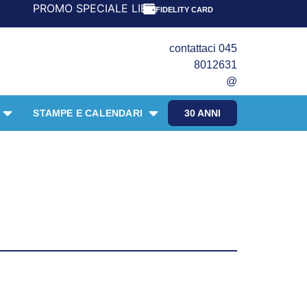
MO SPECIALE LIBRI PER I 30 ANNI DEL FRANGENTE! *** CO
FIDELITY CARD
contattaci 045
8012631
@
STAMPE E CALENDARI
30 ANNI