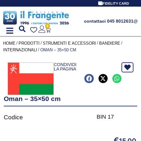
FIDELITY CARD
contattaci 045 8012631
@
0
/
/
/
/
HOME
PRODOTTI
STRUMENTI E ACCESSORI
BANDIERE
/
INTERNAZIONALI
OMAN – 35×50 CM
CONDIVIDI
LA PAGINA
Oman – 35×50 cm
BIN 17
Codice
€
15,00