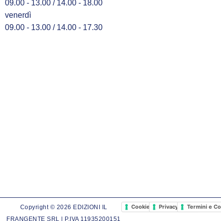
09.00 - 13.00 / 14.00 - 18.00
venerdì
09.00 - 13.00 / 14.00 - 17.30
Cookie Policy
Privacy Policy
Termini e Co
Copyright © 2026 EDIZIONI IL
FRANGENTE SRL | P.IVA 11935200151