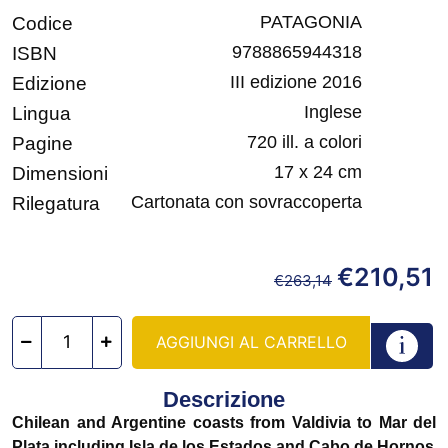
PATAGONIA
Codice
9788865944318
ISBN
III edizione 2016
Edizione
Inglese
Lingua
720 ill. a colori
Pagine
17 x 24 cm
Dimensioni
Cartonata con sovraccoperta
Rilegatura
€
210,51
€
263,14
AGGIUNGI AL CARRELLO
Descrizione
Chilean and Argentine coasts from Valdivia to Mar del
Plata including Isla de los Estados and Cabo de Hornos