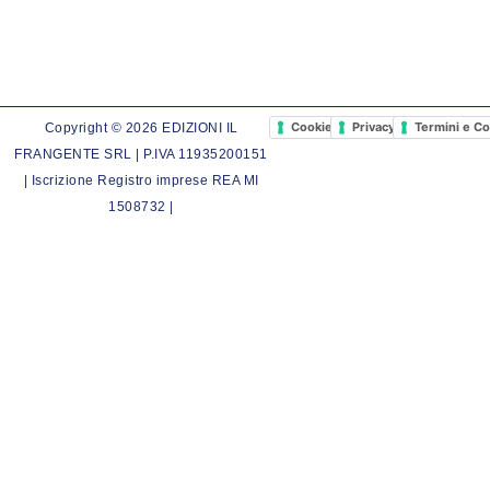
Cookie Policy
Privacy Policy
Termini e Co
Copyright © 2026 EDIZIONI IL
FRANGENTE SRL | P.IVA 11935200151
| Iscrizione Registro imprese REA MI
1508732 |