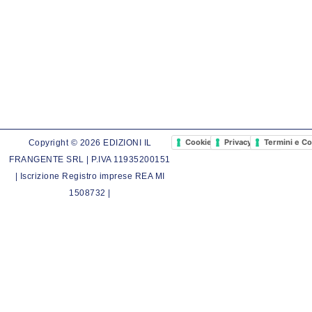
Cookie Policy
Privacy Policy
Termini e Co
Copyright © 2026 EDIZIONI IL
FRANGENTE SRL | P.IVA 11935200151
| Iscrizione Registro imprese REA MI
1508732 |