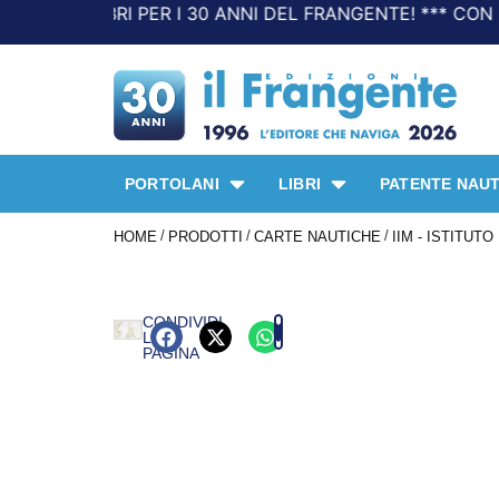
LE LIBRI PER I 30 ANNI DEL FRANGENTE! *** CON ORDINI 
PORTOLANI
LIBRI
PATENTE NAUT
/
/
/
HOME
PRODOTTI
CARTE NAUTICHE
IIM - ISTITUT
CONDIVIDI
LA
PAGINA