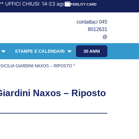
I CHIUSI: 14-23 agosto SPEDIZIONI FINO: 12 agosto RIP
FIDELITY CARD
contattaci 045
8012631
@
STAMPE E CALENDARI
30 ANNI
SICILIA GIARDINI NAXOS – RIPOSTO *
 Giardini Naxos – Riposto