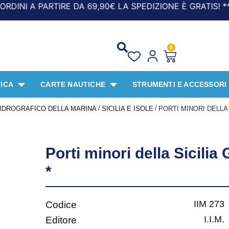
A PARTIRE DA 69,90€ LA SPEDIZIONE È GRATIS! *** UFFIC
0
ICA
CARTE NAUTICHE
STRUMENTI E ACCESSORI
/
/
O IDROGRAFICO DELLA MARINA
SICILIA E ISOLE
PORTI MINORI DELLA 
Porti minori della Sicilia
*
IIM 273
Codice
I.I.M.
Editore