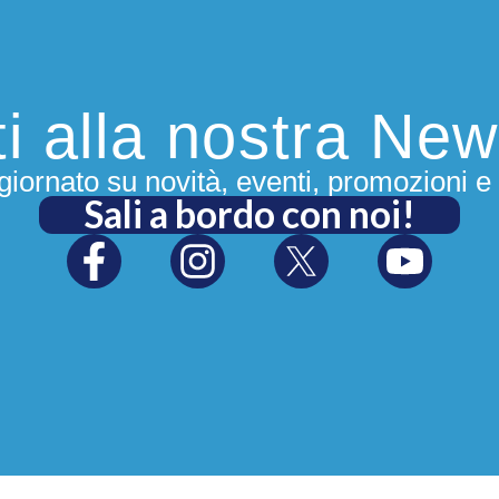
iti alla nostra New
iornato su novità, eventi, promozioni e 
Sali a bordo con noi!