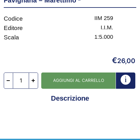
Favignana – Marettimo *
IIM 259
Codice
I.I.M.
Editore
1:5.000
Scala
€
26,00
AGGIUNGI AL CARRELLO
Descrizione