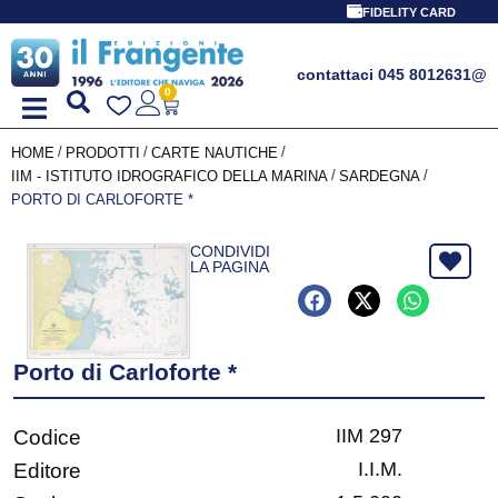
FIDELITY CARD
contattaci 045 8012631
@
0
/
/
/
HOME
PRODOTTI
CARTE NAUTICHE
/
/
IIM - ISTITUTO IDROGRAFICO DELLA MARINA
SARDEGNA
PORTO DI CARLOFORTE *
CONDIVIDI
LA PAGINA
Porto di Carloforte *
IIM 297
Codice
I.I.M.
Editore