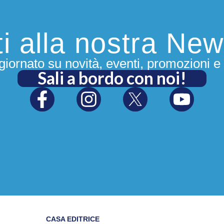
iti alla nostra New
iornato su novità, eventi, promozioni e 
Sali a bordo con noi!
CASA EDITRICE