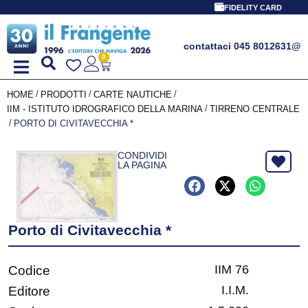
FIDELITY CARD
contattaci 045 8012631
@
0
/
/
/
HOME
PRODOTTI
CARTE NAUTICHE
/
IIM - ISTITUTO IDROGRAFICO DELLA MARINA
TIRRENO CENTRALE
/
PORTO DI CIVITAVECCHIA *
CONDIVIDI
LA PAGINA
Porto di Civitavecchia *
IIM 76
Codice
I.I.M.
Editore