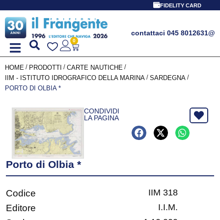
FIDELITY CARD
contattaci 045 8012631
@
0
/
/
/
HOME
PRODOTTI
CARTE NAUTICHE
/
/
IIM - ISTITUTO IDROGRAFICO DELLA MARINA
SARDEGNA
PORTO DI OLBIA *
CONDIVIDI
LA PAGINA
Porto di Olbia *
IIM 318
Codice
I.I.M.
Editore