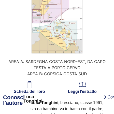
AREA A: SARDEGNA COSTA NORD-EST, DA CAPO
TESTA A PORTO CERVO
AREA B: CORSICA COSTA SUD
Scheda del libro
Leggi l'estratto
Conosci
Luca
Con
Tonghini
l'autore
Luca Tonghini
, bresciano, classe 1961,
sin da bambino va in barca con il padre,