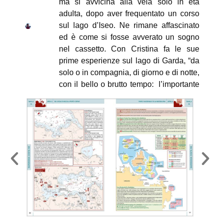
ma si avvicina alla vela solo in età
adulta, dopo aver frequentato un corso
sul lago d’Iseo. Ne rimane affascinato
ed è come si fosse avverato un sogno
nel cassetto. Con Cristina fa le sue
prime esperienze sul lago di Garda, “da
solo o in compagnia, di giorno e di notte,
con il bello o brutto tempo: l’importante
è andare!”
Nel 2000 con tre amici acquista
Maladroxia
, un cutter di 34 piedi e
qualche anno dopo lascia la sua
professione di progettista edile per
potersi dedicare maggiormente alla vela
effettuando svariati trasferimenti che lo
portano a navigare in buona parte del
Mediterraneo. In seguito decide di
trasferirsi sul lago di Garda con la sua