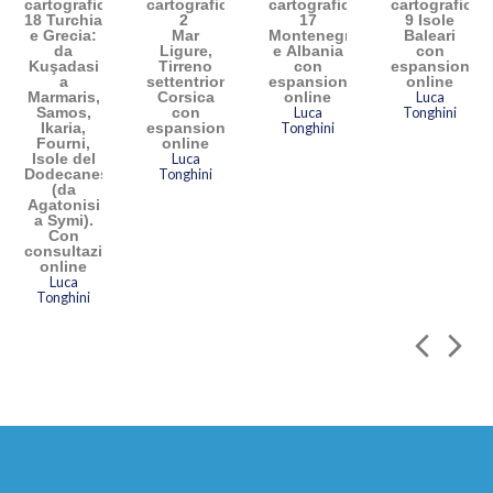
cartografico
cartografico
cartografico
cartografico
18 Turchia
2
17
9 Isole
e Grecia:
Mar
Montenegro
Baleari
da
Ligure,
e Albania
con
Kuşadasi
Tirreno
con
espansione
a
settentrionale,
espansione
online
Marmaris,
Corsica
online
Luca
Samos,
con
Luca
Tonghini
Ikaria,
espansione
Tonghini
Fourni,
online
Isole del
Luca
Dodecaneso
Tonghini
(da
Agatonisi
a Symi).
Con
consultazione
online
Luca
Tonghini