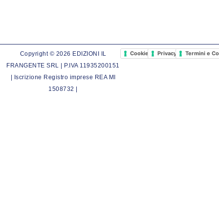
Cookie Policy
Privacy Policy
Termini e Co
Copyright © 2026 EDIZIONI IL
FRANGENTE SRL | P.IVA 11935200151
| Iscrizione Registro imprese REA MI
1508732 |