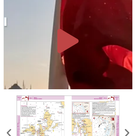
Nel 2000 con tre amici acquista
Maladroxia
, un cutter di 34 piedi e
qualche anno dopo lascia la sua
professione di progettista edile per
potersi dedicare maggiormente alla vela
effettuando svariati trasferimenti che lo
portano a navigare in buona parte del
Mediterraneo. In seguito decide di
trasferirsi sul lago di Garda con la sua
compagna Paola per poter veleggiare
anche nei periodi a terra. Nel 2013
diventa l’unico proprietario di
Maladroxia
. Dopo aver girovagato per
molti anni nel Tirreno, viaggia ora in
Mediterraneo con l’intento di esplorare
baie e perlustrare porti e approdi.
Affascinato dalla cartografia, dalla