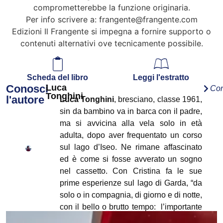
comprometterebbe la funzione originaria.
Per info scrivere a:
frangente@frangente.com
Edizioni Il Frangente si impegna a fornire supporto o
contenuti alternativi ove tecnicamente possibile.
Scheda del libro
Leggi l'estratto
Conosci
Luca
Con
Tonghini
l'autore
Luca Tonghini
, bresciano, classe 1961,
sin da bambino va in barca con il padre,
ma si avvicina alla vela solo in età
adulta, dopo aver frequentato un corso
sul lago d’Iseo. Ne rimane affascinato
ed è come si fosse avverato un sogno
nel cassetto. Con Cristina fa le sue
prime esperienze sul lago di Garda, “da
solo o in compagnia, di giorno e di notte,
con il bello o brutto tempo: l’importante
è andare!”