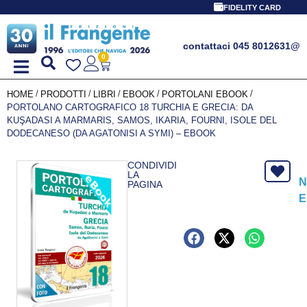
FIDELITY CARD
contattaci 045 8012631
@
0
/
/
/
/
/
HOME
PRODOTTI
LIBRI
EBOOK
PORTOLANI EBOOK
PORTOLANO CARTOGRAFICO 18 TURCHIA E GRECIA: DA
KUŞADASI A MARMARIS, SAMOS, IKARIA, FOURNI, ISOLE DEL
DODECANESO (DA AGATONISI A SYMI) – EBOOK
CONDIVIDI
LA
N
PAGINA
E