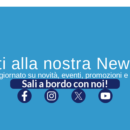
iti alla nostra New
iornato su novità, eventi, promozioni e 
Sali a bordo con noi!