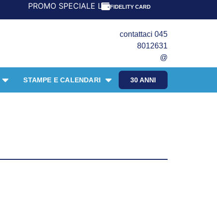
PROMO SPECIALE LIBRI PER I 30 ANNI DEL FRANGENTE! **
FIDELITY CARD
contattaci 045
8012631
@
STAMPE E CALENDARI
30 ANNI