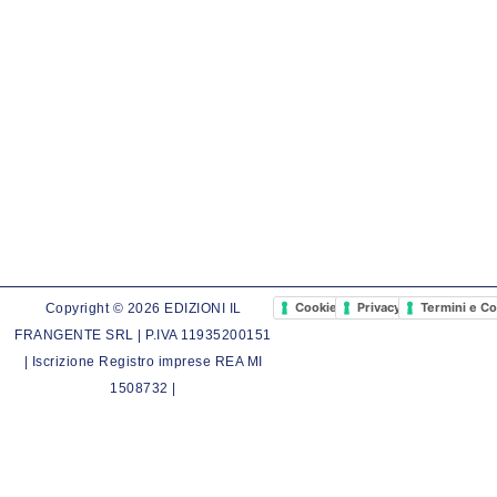
Cookie Policy
Privacy Policy
Termini e Co
Copyright © 2026 EDIZIONI IL
FRANGENTE SRL | P.IVA 11935200151
| Iscrizione Registro imprese REA MI
1508732 |