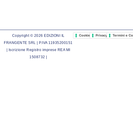
Cookie Policy
Privacy Policy
Termini e Co
Copyright © 2026 EDIZIONI IL
FRANGENTE SRL | P.IVA 11935200151
| Iscrizione Registro imprese REA MI
1508732 |