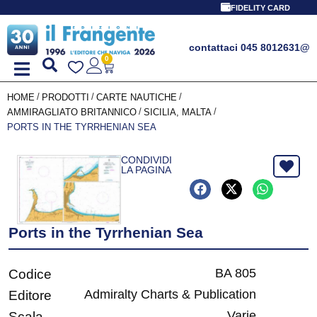
FIDELITY CARD
contattaci 045 8012631
@
0
/
/
/
HOME
PRODOTTI
CARTE NAUTICHE
/
/
AMMIRAGLIATO BRITANNICO
SICILIA, MALTA
PORTS IN THE TYRRHENIAN SEA
CONDIVIDI
LA PAGINA
Ports in the Tyrrhenian Sea
BA 805
Codice
Admiralty Charts & Publication
Editore
Varie
Scala