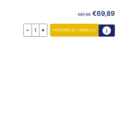
€
69,89
€
87,36
AGGIUNGI AL CARRELLO