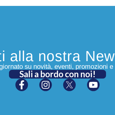
iti alla nostra New
iornato su novità, eventi, promozioni e 
Sali a bordo con noi!