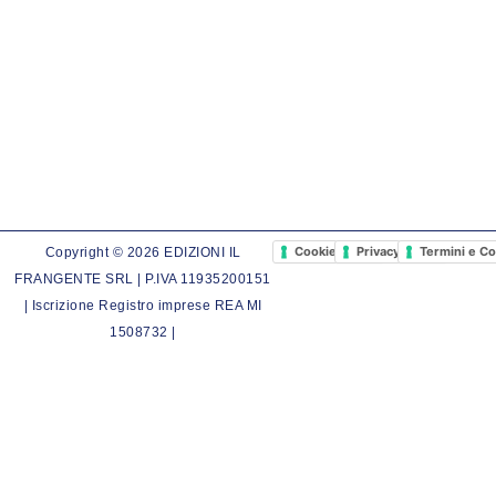
Cookie Policy
Privacy Policy
Termini e Co
Copyright © 2026 EDIZIONI IL
FRANGENTE SRL | P.IVA 11935200151
| Iscrizione Registro imprese REA MI
1508732 |