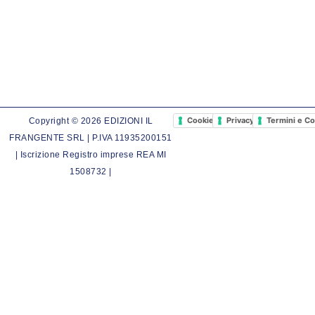
Cookie Policy
Privacy Policy
Termini e Co
Copyright © 2026 EDIZIONI IL
FRANGENTE SRL | P.IVA 11935200151
| Iscrizione Registro imprese REA MI
1508732 |