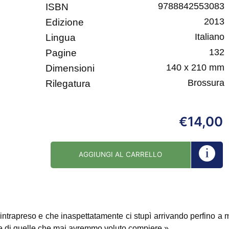
9788842553083
ISBN
2013
Edizione
Italiano
Lingua
132
Pagine
140 x 210 mm
Dimensioni
Brossura
Rilegatura
14,00
€
AGGIUNGI AL CARRELLO
ntrapreso e che inaspettatamente ci stupì arrivando perfino a 
he di quelle che mai avremmo voluto compiere.»