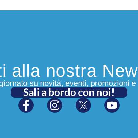
iti alla nostra New
iornato su novità, eventi, promozioni e 
Sali a bordo con noi!