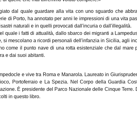
giato dal quale guardare alla vita con uno sguardo che abbracc
erie di Porto, ha annotato per anni le impressioni di una vita p
stri naturali e in quelli provocati dall'incuria o dall'illegalità.
l quale i fatti di attualità, dallo sbarco dei migranti a Lampedu
 si mescolano a ricordi personali dell'infanzia in Sicilia, agli incon
 come il punto nave di una rotta esistenziale che dal mare pren
ra e dai suoi abitanti.
mpedocle e vive tra Roma e Manarola. Laureato in Giurisprudenz
oco, Portoferraio e La Spezia. Nel Corpo della Guardia Costier
azione. È presidente del Parco Nazionale delle Cinque Terre. D
lti in questo libro.