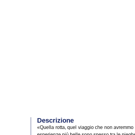
Descrizione
«Quella rotta, quel viaggio che non avremmo i
esperienze più belle sono spesso tra le pieg