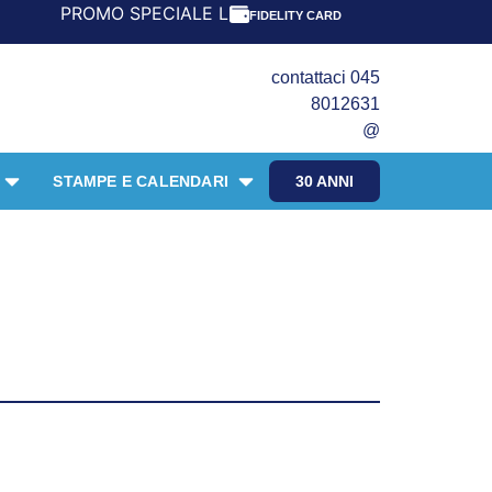
ROMO SPECIALE LIBRI PER I 30 ANNI DEL FRANGENTE! *** 
FIDELITY CARD
contattaci 045
8012631
@
STAMPE E CALENDARI
30 ANNI