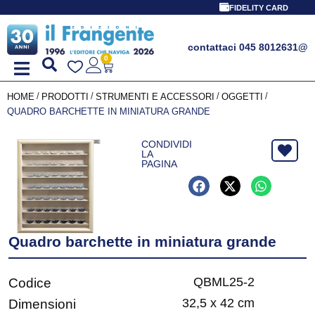
PROMO SPECIALE L
FIDELITY CARD
contattaci 045 8012631
@
0
/
/
/
/
HOME
PRODOTTI
STRUMENTI E ACCESSORI
OGGETTI
QUADRO BARCHETTE IN MINIATURA GRANDE
CONDIVIDI
LA
PAGINA
Quadro barchette in miniatura grande
QBML25-2
Codice
32,5 x 42 cm
Dimensioni