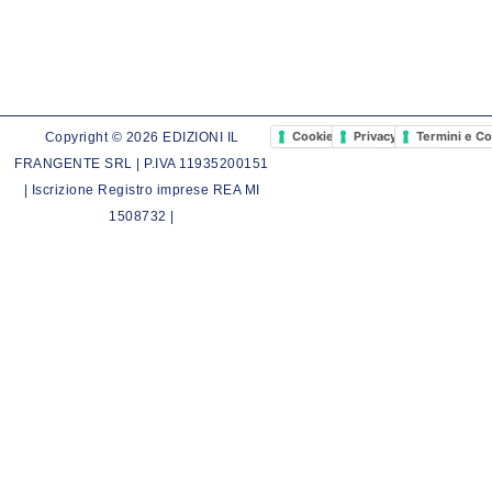
Cookie Policy
Privacy Policy
Termini e Co
Copyright © 2026 EDIZIONI IL
FRANGENTE SRL | P.IVA 11935200151
| Iscrizione Registro imprese REA MI
1508732 |