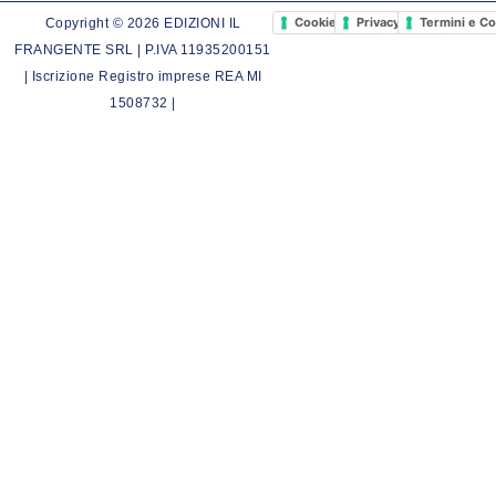
Cookie Policy
Privacy Policy
Termini e Co
Copyright © 2026 EDIZIONI IL
FRANGENTE SRL | P.IVA 11935200151
| Iscrizione Registro imprese REA MI
1508732 |