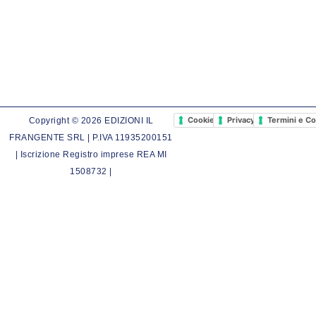
Cookie Policy
Privacy Policy
Termini e Co
Copyright © 2026 EDIZIONI IL
FRANGENTE SRL | P.IVA 11935200151
| Iscrizione Registro imprese REA MI
1508732 |