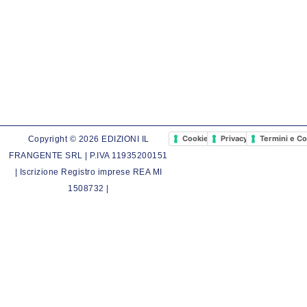
Cookie Policy
Privacy Policy
Termini e Co
Copyright © 2026 EDIZIONI IL
FRANGENTE SRL | P.IVA 11935200151
| Iscrizione Registro imprese REA MI
1508732 |