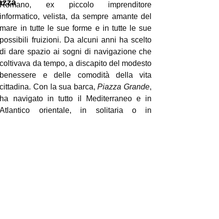
azza
Romano, ex piccolo imprenditore
informatico, velista, da sempre amante del
mare in tutte le sue forme e in tutte le sue
possibili fruizioni. Da alcuni anni ha scelto
di dare spazio ai sogni di navigazione che
coltivava da tempo, a discapito del modesto
benessere e delle comodità della vita
cittadina. Con la sua barca,
Piazza Grande
,
ha navigato in tutto il Mediterraneo e in
Atlantico orientale, in solitaria o in
compagnia, per il puro piacere di farlo,
senza cercare performance sportive o sfide
con se stesso, ma solo per conoscere e per
conoscersi.
www.piazzagrandevela.it