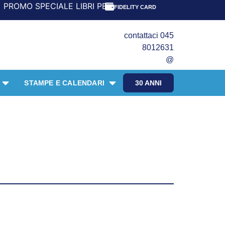
BRI PER I 30 ANNI DEL FRANGENTE! *** CON ORDINI A PAR
FIDELITY CARD
contattaci 045
8012631
@
STAMPE E CALENDARI
30 ANNI