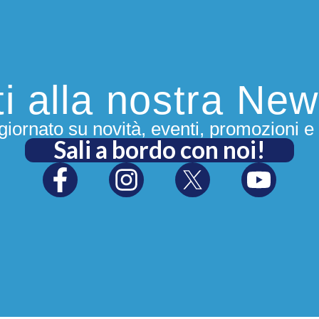
iti alla nostra New
iornato su novità, eventi, promozioni e 
Sali a bordo con noi!