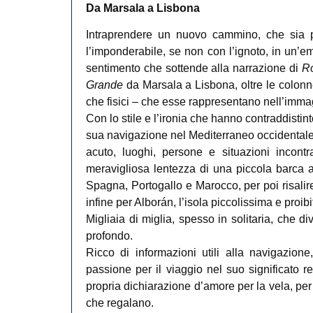
Da Marsala a Lisbona
Intraprendere un nuovo cammino, che sia pe
l’imponderabile, se non con l’ignoto, in un’em
sentimento che sottende alla narrazione di
Ro
Grande
da Marsala a Lisbona, oltre le colonne 
che fisici – che esse rappresentano nell’imma
Con lo stile e l’ironia che hanno contraddistin
sua navigazione nel Mediterraneo occidentale 
acuto, luoghi, persone e situazioni incontr
meravigliosa lentezza di una piccola barca a v
Spagna, Portogallo e Marocco, per poi risalire
infine per Alborán, l’isola piccolissima e proi
Migliaia di miglia, spesso in solitaria, che d
profondo.
Ricco di informazioni utili alla navigazione, 
passione per il viaggio nel suo significato 
propria dichiarazione d’amore per la vela, per
che regalano.