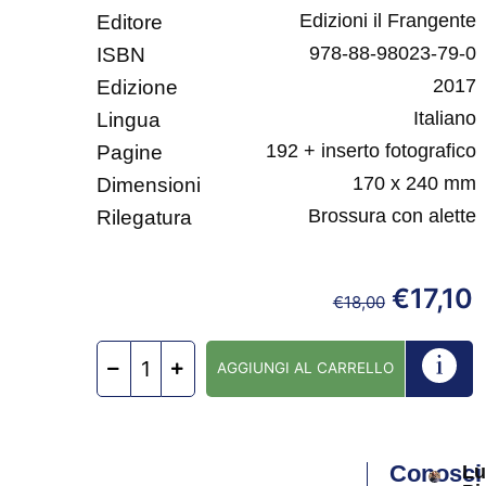
Edizioni il Frangente
Editore
978-88-98023-79-0
ISBN
2017
Edizione
Italiano
Lingua
192 + inserto fotografico
Pagine
170 x 240 mm
Dimensioni
Brossura con alette
Rilegatura
€
17,10
€
18,00
AGGIUNGI AL CARRELLO
Conosci
Lu