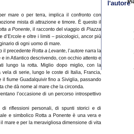
Pi
l'autore
r mare o per terra, implica il confronto con
ozione mista di attrazione e timore. È questo il
tta a Ponente
, il racconto del viaggio di
Piazza
d’Ercole e oltre i limiti – psicologici, ancor più
ginario di ogni uomo di mare.
to il precedente
Rotta a Levante
, l’autore narra la
e in Atlantico descrivendo, con occhio attento e
ati lungo la rotta. Miglio dopo miglio, con la
ela di serie, lungo le coste di Italia, Francia,
 il fiume Guadalquivir fino a Siviglia, passando
bita che dà nome al mare che la circonda.
iventano l’occasione di un percorso introspettivo
di riflessioni personali, di spunti storici e di
reale e simbolico Rotta a Ponente è una vera e
 il mare e per la meravigliosa dimensione di vita