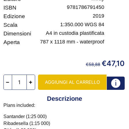
9781786791450
ISBN
2019
Edizione
1:350.000 WGS 84
Scala
A4 in custodia plastificata
Dimensioni
787 x 1118 mm - waterproof
Aperta
€
47,10
€
58,88
AGGIUNGI AL CARRELLO
Descrizione
Plans included:
Santander (1:25 000)
Ribadesella (1:15 000)