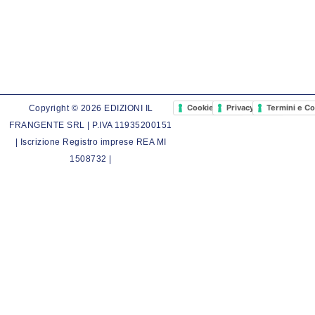
Cookie Policy
Privacy Policy
Termini e Co
Copyright © 2026 EDIZIONI IL
FRANGENTE SRL | P.IVA 11935200151
| Iscrizione Registro imprese REA MI
1508732 |