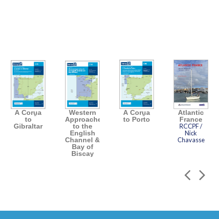
A Coru̱a
Western
A Coru̱a
Atlantic
to
Approaches
to Porto
France
Gibraltar
to the
RCCPF /
English
Nick
Channel &
Chavasse
Bay of
Biscay