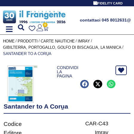
FIDELITY CARD
contattaci 045 8012631
@
0
/
/
/
/
HOME
PRODOTTI
CARTE NAUTICHE
IMRAY
/
GIBILTERRA, PORTOGALLO, GOLFO DI BISCAGLIA, LA MANICA
SANTANDER TO A CORU̱A
CONDIVIDI
LA
PAGINA
Santander to A Coru̱a
CAR-C43
Codice
Imray
Editore