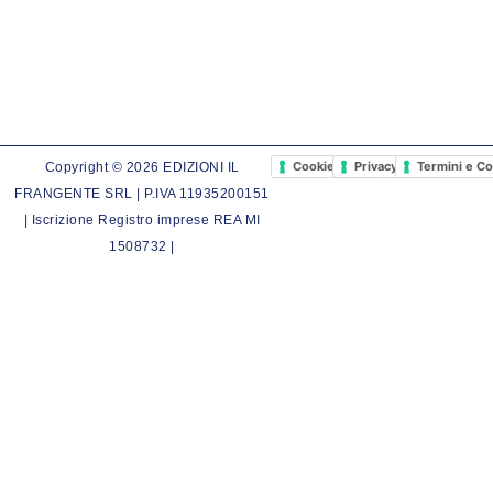
Cookie Policy
Privacy Policy
Termini e Co
Copyright © 2026 EDIZIONI IL
FRANGENTE SRL | P.IVA 11935200151
| Iscrizione Registro imprese REA MI
1508732 |