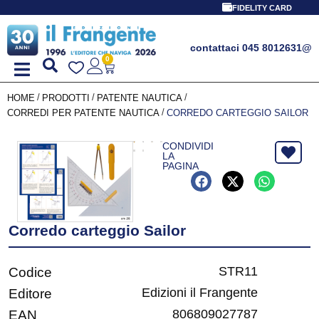
FIDELITY CARD
contattaci 045 8012631
@
0
/
/
/
HOME
PRODOTTI
PATENTE NAUTICA
/
CORREDI PER PATENTE NAUTICA
CORREDO CARTEGGIO SAILOR
CONDIVIDI
LA
PAGINA
Corredo carteggio Sailor
STR11
Codice
Edizioni il Frangente
Editore
806809027787
EAN