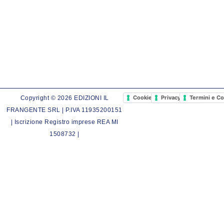
Cookie Policy
Privacy Policy
Termini e Co
Copyright © 2026 EDIZIONI IL
FRANGENTE SRL | P.IVA 11935200151
| Iscrizione Registro imprese REA MI
1508732 |