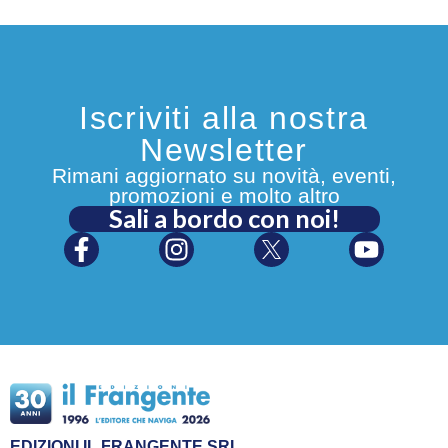
Iscriviti alla nostra
Newsletter
Rimani aggiornato su novità, eventi,
promozioni e molto altro
Sali a bordo con noi!
EDIZIONI IL FRANGENTE SRL