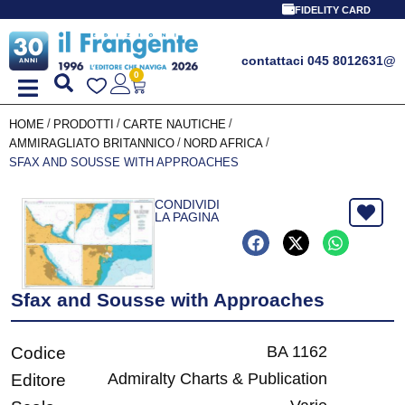
FIDELITY CARD
contattaci 045 8012631
@
0
/
/
/
HOME
PRODOTTI
CARTE NAUTICHE
/
/
AMMIRAGLIATO BRITANNICO
NORD AFRICA
SFAX AND SOUSSE WITH APPROACHES
CONDIVIDI
LA PAGINA
Sfax and Sousse with Approaches
BA 1162
Codice
Admiralty Charts & Publication
Editore