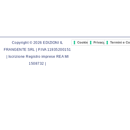
Cookie Policy
Privacy Policy
Termini e Co
Copyright © 2026 EDIZIONI IL
FRANGENTE SRL | P.IVA 11935200151
| Iscrizione Registro imprese REA MI
1508732 |