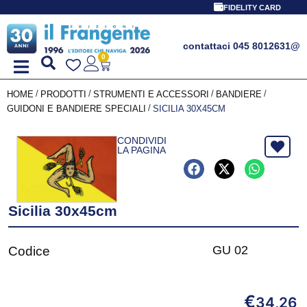
FIDELITY CARD
contattaci 045 8012631
@
0
/
/
/
/
HOME
PRODOTTI
STRUMENTI E ACCESSORI
BANDIERE
/
GUIDONI E BANDIERE SPECIALI
SICILIA 30X45CM
CONDIVIDI
LA PAGINA
Sicilia 30x45cm
GU 02
Codice
€
34,26