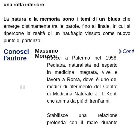
una rotta interiore
.
La
natura e la memoria sono i temi di un blues
che
emerge distintamente tra le parole, fino al finale, in cui si
ripercorre la realtà di un naufragio vissuto come nuovo
punto di partenza.
Conosci
Massimo
Cont
Morasca
l'autore
Nasce a Palermo nel 1958.
Pediatra, naturalista ed esperto
in medicina integrata, vive e
lavora a Roma, dove è uno dei
medici di riferimento del Centro
di Medicina Naturale J. T. Kent,
che anima da più di trent’anni.
Stabilisce una relazione
profonda con il mare durante
l’infanzia e l’adolescenza