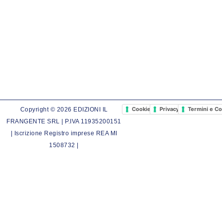
Cookie Policy
Privacy Policy
Termini e Co
Copyright © 2026 EDIZIONI IL
FRANGENTE SRL | P.IVA 11935200151
| Iscrizione Registro imprese REA MI
1508732 |