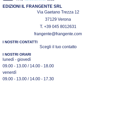
Ton Class Italia. Nel 2014
EDIZIONI IL FRANGENTE SRL
compie il periplo parziale
Via Gaetano Trezza 12
dell’Italia da Venezia ad Anzio
37129 Verona
sull’Half Ton
Stern
e quattro anni
T. +39 045 8012631
dopo partecipa all’Half Ton
frangente@frangente.com
Classic Cup in Belgio,
coronando il sogno di navigare
I NOSTRI CONTATTI
Scegli il tuo contatto
nel Mare del Nord.
I NOSTRI ORARI
lunedì - giovedì
09.00 - 13.00 / 14.00 - 18.00
venerdì
09.00 - 13.00 / 14.00 - 17.30