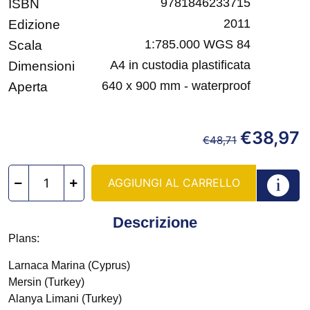
9781846233715
ISBN
2011
Edizione
1:785.000 WGS 84
Scala
A4 in custodia plastificata
Dimensioni
640 x 900 mm - waterproof
Aperta
€
38,97
€
48,71
AGGIUNGI AL CARRELLO
Descrizione
Plans:
Larnaca Marina (Cyprus)
Mersin (Turkey)
Alanya Limani (Turkey)