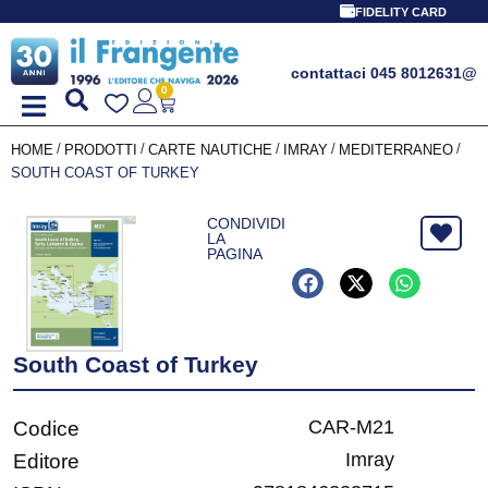
FIDELITY CARD
contattaci 045 8012631
@
0
/
/
/
/
/
HOME
PRODOTTI
CARTE NAUTICHE
IMRAY
MEDITERRANEO
SOUTH COAST OF TURKEY
CONDIVIDI
LA
PAGINA
South Coast of Turkey
CAR-M21
Codice
Imray
Editore