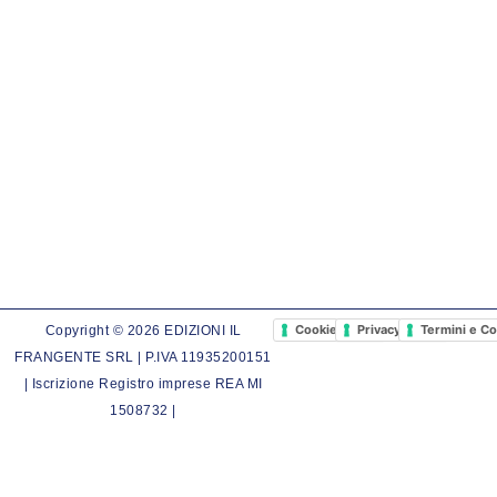
Cookie Policy
Privacy Policy
Termini e Co
Copyright © 2026 EDIZIONI IL
FRANGENTE SRL | P.IVA 11935200151
| Iscrizione Registro imprese REA MI
1508732 |