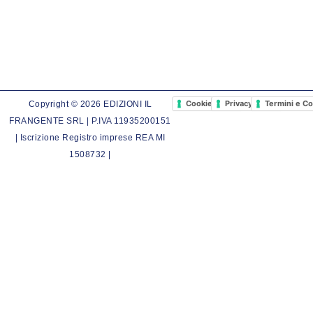
Cookie Policy
Privacy Policy
Termini e Co
Copyright © 2026 EDIZIONI IL
FRANGENTE SRL | P.IVA 11935200151
| Iscrizione Registro imprese REA MI
1508732 |