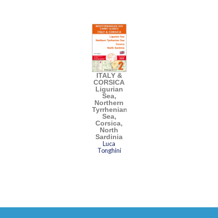
ITALY &
CORSICA
Ligurian
Sea,
Northern
Tyrrhenian
Sea,
Corsica,
North
Sardinia
Luca
Tonghini