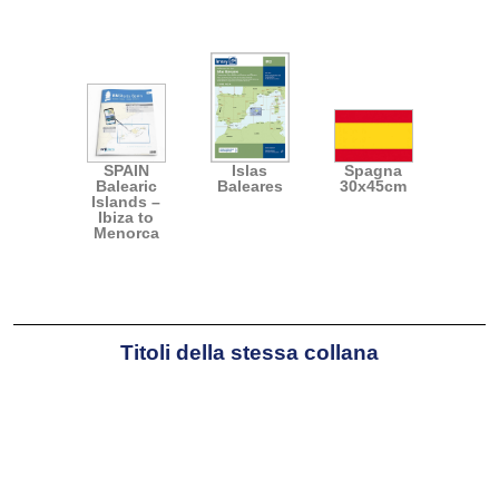
navigazione d’altura e abile nel disegno
tecnico, ha associato le sue conoscenze
nautiche a quelle tecniche per dedicarsi
alla stesura di portolani.
SPAIN
Islas
Spagna
Balearic
Baleares
30x45cm
Islands –
Ibiza to
Menorca
Titoli della stessa collana