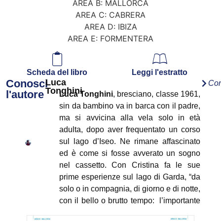
AREA B: MALLORCA
AREA C: CABRERA
AREA D: IBIZA
AREA E: FORMENTERA
Scheda del libro
Leggi l'estratto
Conosci
Luca
Con
Tonghini
l'autore
Luca Tonghini
, bresciano, classe 1961,
sin da bambino va in barca con il padre,
ma si avvicina alla vela solo in età
adulta, dopo aver frequentato un corso
sul lago d’Iseo. Ne rimane affascinato
ed è come si fosse avverato un sogno
nel cassetto. Con Cristina fa le sue
prime esperienze sul lago di Garda, “da
solo o in compagnia, di giorno e di notte,
con il bello o brutto tempo: l’importante
è andare!”