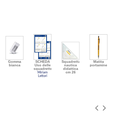
Gomma
SCHEDA
Squadretta
Matita
bianca
Uso delle
nautica
portamine
squadrette
didattica
Miriam
cm 26
Lettori