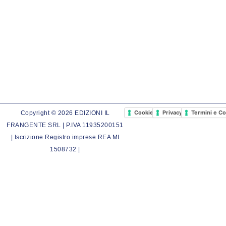
Cookie Policy
Privacy Policy
Termini e Co
Copyright © 2026 EDIZIONI IL
FRANGENTE SRL | P.IVA 11935200151
| Iscrizione Registro imprese REA MI
1508732 |