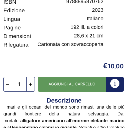
9788895870762
ISBN
2023
Edizione
Italiano
Lingua
192 ill. a colori
Pagine
28,6 x 21 cm
Dimensioni
Cartonata con sovraccoperta
Rilegatura
€
10,00
AGGIUNGI AL CARRELLO
Descrizione
I mari e gli oceani del mondo sono rimasti una delle più
grandi frontiere della natura selvaggia. Dal
mortale
alligatore americano all’enorme elefante marino
e al leggendario calamaro gigante
,
Squali e altre Creature