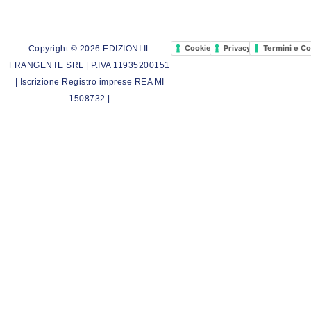
Cookie Policy
Privacy Policy
Termini e Co
Copyright © 2026 EDIZIONI IL
FRANGENTE SRL | P.IVA 11935200151
| Iscrizione Registro imprese REA MI
1508732 |