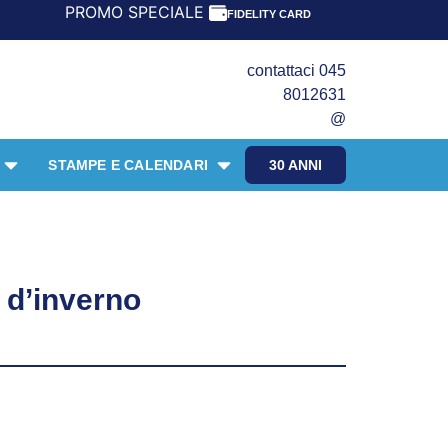
ROMO SPECIALE LIBRI PER I 30 ANNI DEL FRANGENTE! *** 
FIDELITY CARD
contattaci 045
8012631
@
STAMPE E CALENDARI
30 ANNI
 d’inverno