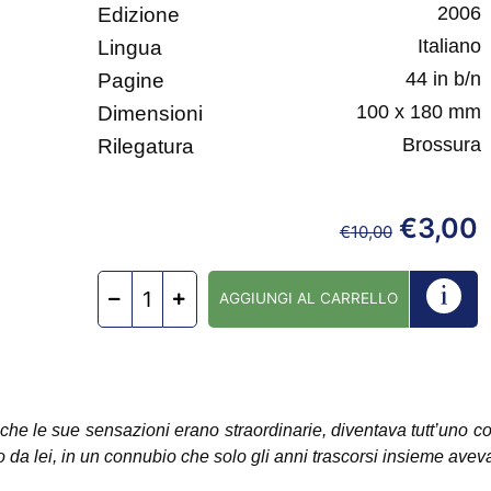
2006
Edizione
Italiano
Lingua
44 in b/n
Pagine
100 x 180 mm
Dimensioni
Brossura
Rilegatura
€
3,00
€
10,00
AGGIUNGI AL CARRELLO
no che le sue sensazioni erano straordinarie, diventava tutt’uno c
 da lei, in un connubio che solo gli anni trascorsi insieme avev