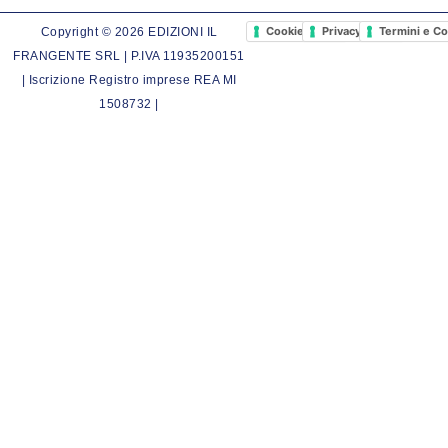
Cookie Policy
Privacy Policy
Termini e Co
Copyright © 2026 EDIZIONI IL
FRANGENTE SRL | P.IVA 11935200151
| Iscrizione Registro imprese REA MI
1508732 |