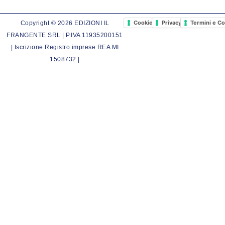
Cookie Policy
Privacy Policy
Termini e Co
Copyright © 2026 EDIZIONI IL
FRANGENTE SRL | P.IVA 11935200151
| Iscrizione Registro imprese REA MI
1508732 |