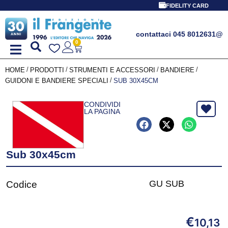
FIDELITY CARD
contattaci 045 8012631
@
0
/
/
/
/
HOME
PRODOTTI
STRUMENTI E ACCESSORI
BANDIERE
/
GUIDONI E BANDIERE SPECIALI
SUB 30X45CM
CONDIVIDI
LA PAGINA
Sub 30x45cm
GU SUB
Codice
€
10,13