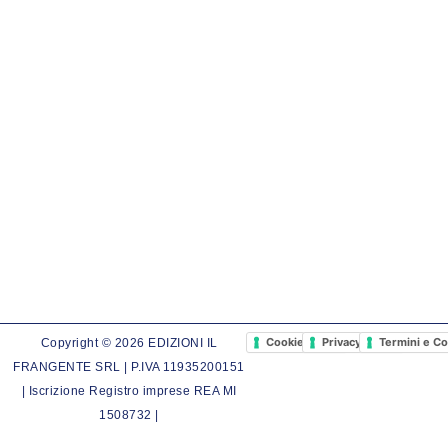
Cookie Policy
Privacy Policy
Termini e Co
Copyright © 2026 EDIZIONI IL
FRANGENTE SRL | P.IVA 11935200151
| Iscrizione Registro imprese REA MI
1508732 |