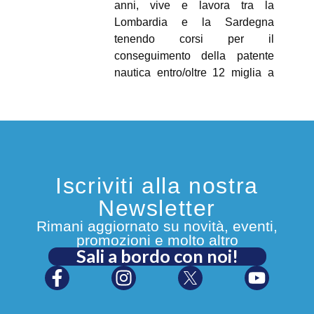
anni, vive e lavora tra la
Lombardia e la Sardegna
tenendo corsi per il
conseguimento della patente
nautica entro/oltre 12 miglia a
vela e a motore e per navi da
diporto.
https://linktr.ee/miriamlettori
Iscriviti alla nostra
Newsletter
Rimani aggiornato su novità, eventi,
promozioni e molto altro
Sali a bordo con noi!