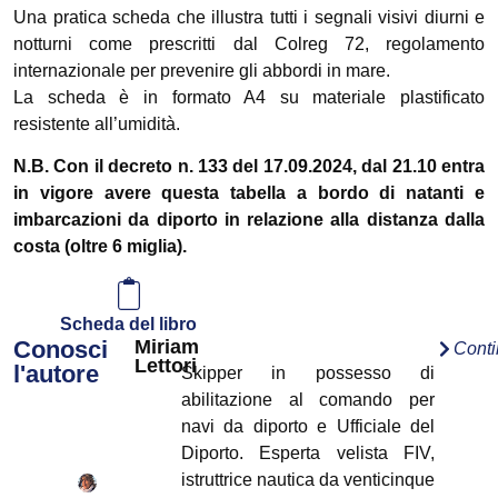
Una pratica scheda che illustra tutti i segnali visivi diurni e
notturni come prescritti dal Colreg 72, regolamento
internazionale per prevenire gli abbordi in mare.
La scheda è in formato A4 su materiale plastificato
resistente all’umidità.
N.B. Con il decreto n. 133 del 17.09.2024, dal 21.10 entra
in vigore avere questa tabella a bordo di natanti e
imbarcazioni da diporto in relazione alla distanza dalla
costa (oltre 6 miglia).
Scheda del libro
Conosci
Miriam
Cont
Lettori
l'autore
Skipper in possesso di
abilitazione al comando per
navi da diporto e Ufficiale del
Diporto. Esperta velista FIV,
istruttrice nautica da venticinque