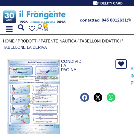
FIDELITY CARD
contattaci 045 8012631
@
0
/
/
/
/
HOME
PRODOTTI
PATENTE NAUTICA
TABELLONI DIDATTICI
TABELLONE LA DERIVA
CONDIVIDI
LA
S
PAGINA
I
P