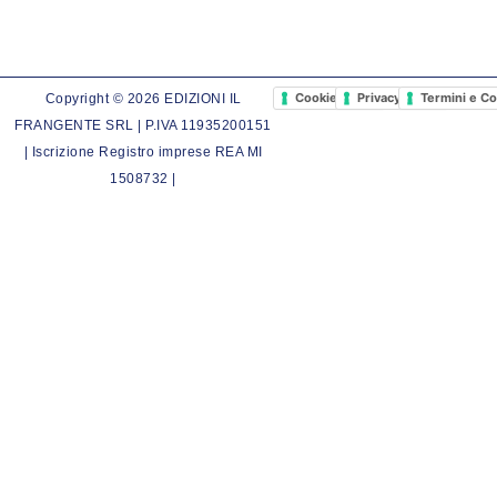
Cookie Policy
Privacy Policy
Termini e Co
Copyright © 2026 EDIZIONI IL
FRANGENTE SRL | P.IVA 11935200151
| Iscrizione Registro imprese REA MI
1508732 |