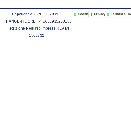
Cookie Policy
Privacy Policy
Termini e Co
Copyright © 2026 EDIZIONI IL
FRANGENTE SRL | P.IVA 11935200151
| Iscrizione Registro imprese REA MI
1508732 |