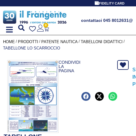
FIDELITY CARD
contattaci 045 8012631
@
0
/
/
/
/
HOME
PRODOTTI
PATENTE NAUTICA
TABELLONI DIDATTICI
TABELLONE LO SCARROCCIO
CONDIVIDI
LA
S
PAGINA
I
P