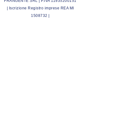
FRANGENTE SRL | P.IVA 11935200151
| Iscrizione Registro imprese REA MI
1508732 |