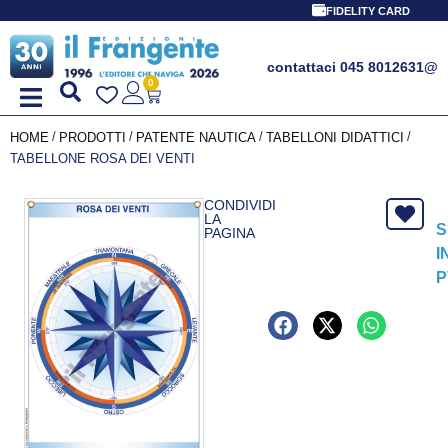
FIDELITY CARD
contattaci 045 8012631
@
0
/
/
/
/
HOME
PRODOTTI
PATENTE NAUTICA
TABELLONI DIDATTICI
TABELLONE ROSA DEI VENTI
CONDIVIDI
LA
S
PAGINA
I
P