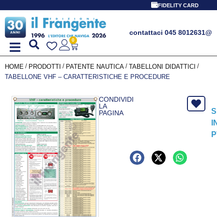
FIDELITY CARD
contattaci 045 8012631
@
0
/
/
/
/
HOME
PRODOTTI
PATENTE NAUTICA
TABELLONI DIDATTICI
TABELLONE VHF – CARATTERISTICHE E PROCEDURE
CONDIVIDI
LA
S
PAGINA
I
P