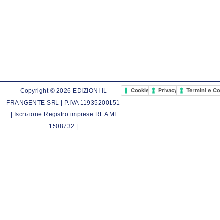
Cookie Policy
Privacy Policy
Termini e Co
Copyright © 2026 EDIZIONI IL
FRANGENTE SRL | P.IVA 11935200151
| Iscrizione Registro imprese REA MI
1508732 |