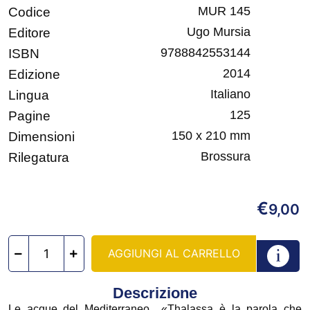
MUR 145
Codice
Ugo Mursia
Editore
9788842553144
ISBN
2014
Edizione
Italiano
Lingua
125
Pagine
150 x 210 mm
Dimensioni
Brossura
Rilegatura
€
9,00
AGGIUNGI AL CARRELLO
Descrizione
Le acque del Mediterraneo «Thalassa è la parola che