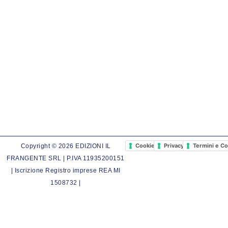
Cookie Policy
Privacy Policy
Termini e Co
Copyright © 2026 EDIZIONI IL
FRANGENTE SRL | P.IVA 11935200151
| Iscrizione Registro imprese REA MI
1508732 |