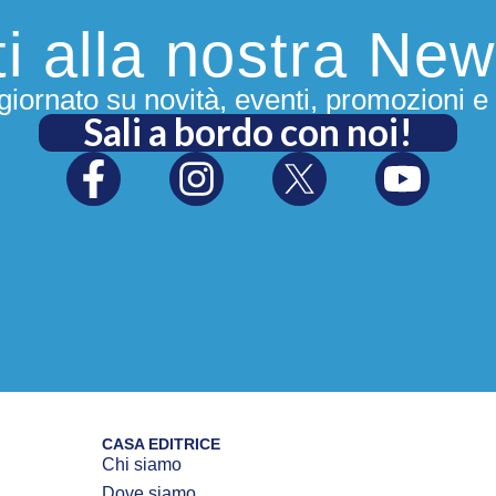
iti alla nostra New
iornato su novità, eventi, promozioni e 
Sali a bordo con noi!
CASA EDITRICE
Chi siamo
Dove siamo