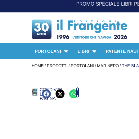
PROMO SPECIALE LIBRI PER I 30 ANN
PORTOLANI
LIBRI
PATENTE NAUT
/
/
/
/
HOME
PRODOTTI
PORTOLANI
MAR NERO
THE BL
CONDIVIDI
LA
PAGINA