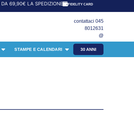
A SPEDIZIONE È GRATIS! *** UFFICI CHIUSI: 14-23 agost
FIDELITY CARD
contattaci 045
8012631
@
STAMPE E CALENDARI
30 ANNI