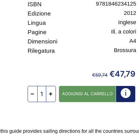
9781846234125
ISBN
2012
Edizione
Inglese
Lingua
Ill. a colori
Pagine
A4
Dimensioni
Brossura
Rilegatura
€
47,79
€
59,74
AGGIUNGI AL CARRELLO
his guide provides sailing directions for all the countries surro