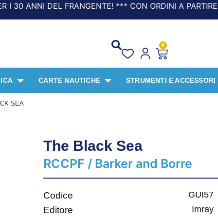
I DEL FRANGENTE! *** CON ORDINI A PARTIRE DA 69,90€ L
0
ICA
CARTE NAUTICHE
STRUMENTI E ACCESSORI
ACK SEA
The Black Sea
RCCPF / Barker and Borre
GUI57
Codice
Imray
Editore